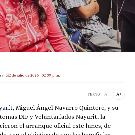
ra
2 de julio de 2026 · 02:09 p.m.
A−
A+
TEXTO
yarit
, Miguel Ángel Navarro Quintero, y su
stemas DIF y Voluntariados Nayarit, la
cieron el arranque oficial este lunes, de