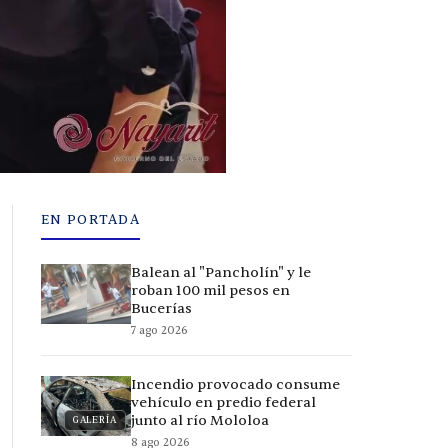
EN PORTADA
Balean al "Pancholín" y le
roban 100 mil pesos en
Bucerías
7 ago 2026
Incendio provocado consume
vehículo en predio federal
junto al río Mololoa
GALERÍA
8 ago 2026