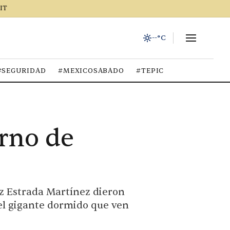
IT
--°C
#SEGURIDAD
#MEXICOSABADO
#TEPIC
erno de
iz Estrada Martínez dieron
 el gigante dormido que ven