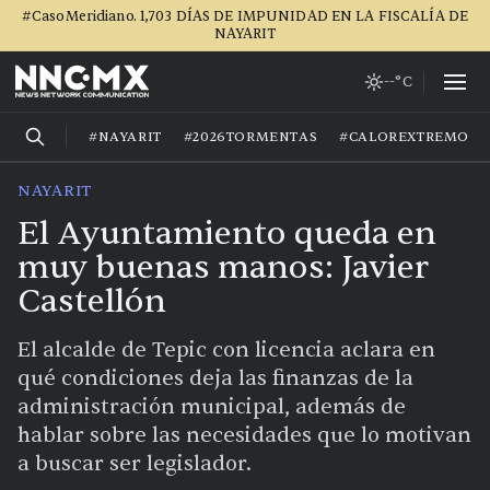
#CasoMeridiano. 1,703 DÍAS DE IMPUNIDAD EN LA FISCALÍA DE
NAYARIT
--°C
#NAYARIT
#2026TORMENTAS
#CALOREXTREMO
NAYARIT
El Ayuntamiento queda en
muy buenas manos: Javier
Castellón
El alcalde de Tepic con licencia aclara en
qué condiciones deja las finanzas de la
administración municipal, además de
hablar sobre las necesidades que lo motivan
a buscar ser legislador.