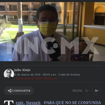
Julio Alejo
11 de marzo de 2021
·
08:01 a.m.
·
2
min de lectura
2 de julio de 2026 · 02:10 p.m.
A−
A+
COMPARTIR
TEXTO
epic
,
Nayarit
. -
PARA QUE NO SE CONFUNDA