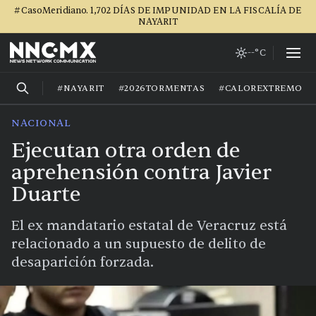
#CasoMeridiano. 1,702 DÍAS DE IMPUNIDAD EN LA FISCALÍA DE
NAYARIT
--°C
#NAYARIT
#2026TORMENTAS
#CALOREXTREMO
NACIONAL
Ejecutan otra orden de
aprehensión contra Javier
Duarte
El ex mandatario estatal de Veracruz está
relacionado a un supuesto de delito de
desaparición forzada.