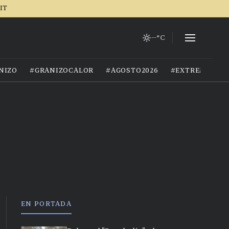
IT
--°C
NIZO
#GRANIZOCALOR
#AGOSTO2026
#EXTREMOCIU
EN PORTADA