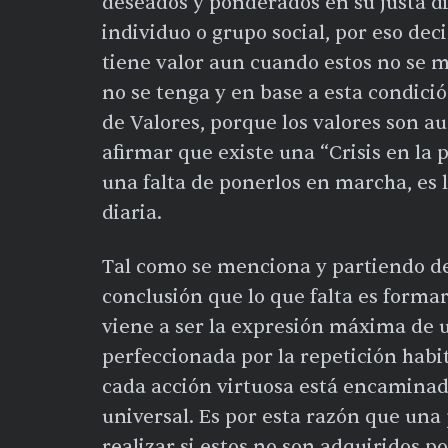
deseados y ponderados en su justa di
individuo o grupo social, por eso dec
tiene valor aun cuando estos no se m
no se tenga y en base a esta condici
de Valores, porque los valores son au
afirmar que existe una “Crisis en la p
una falta de ponerlos en marcha, es l
diaria.
Tal como se menciona y partiendo de l
conclusión que lo que falta es forma
viene a ser la expresión máxima de 
perfeccionada por la repetición habi
cada acción virtuosa está encaminada
universal. Es por esta razón que una 
realizar si estos no son adquiridos p