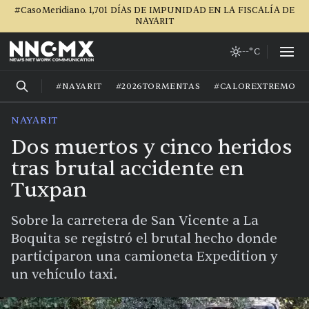
#CasoMeridiano. 1,701 DÍAS DE IMPUNIDAD EN LA FISCALÍA DE
NAYARIT
--°C
#NAYARIT
#2026TORMENTAS
#CALOREXTREMO
NAYARIT
Dos muertos y cinco heridos
tras brutal accidente en
Tuxpan
Sobre la carretera de San Vicente a La
Boquita se registró el brutal hecho donde
participaron una camioneta Expedition y
un vehículo taxi.