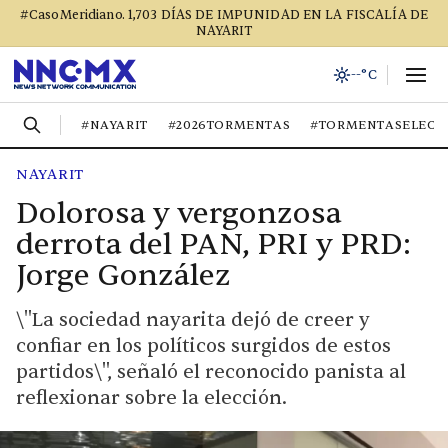
#CasoMeridiano. 1,703 DÍAS DE IMPUNIDAD EN LA FISCALÍA DE
NAYARIT
--°C
#NAYARIT
#2026TORMENTAS
#TORMENTASELECT
NAYARIT
Dolorosa y vergonzosa
derrota del PAN, PRI y PRD:
Jorge González
\"La sociedad nayarita dejó de creer y
confiar en los políticos surgidos de estos
partidos\", señaló el reconocido panista al
reflexionar sobre la elección.