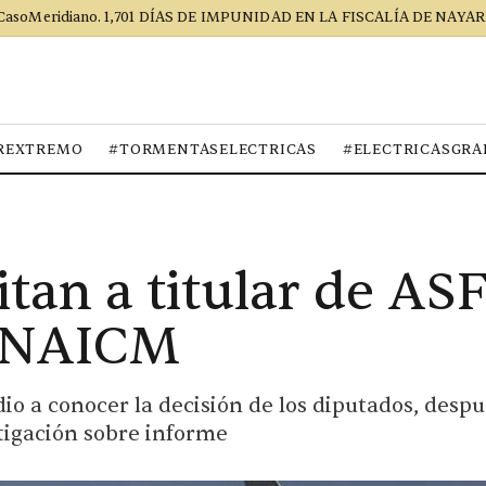
CasoMeridiano. 1,701 DÍAS DE IMPUNIDAD EN LA FISCALÍA DE NAYAR
REXTREMO
#TORMENTASELECTRICAS
#ELECTRICASGRA
tan a titular de AS
l NAICM
io a conocer la decisión de los diputados, despu
stigación sobre informe