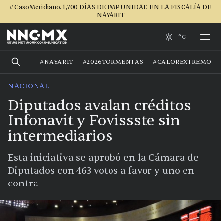
#CasoMeridiano. 1,700 DÍAS DE IMPUNIDAD EN LA FISCALÍA DE
NAYARIT
--°C
#NAYARIT
#2026TORMENTAS
#CALOREXTREMO
NACIONAL
Diputados avalan créditos
Infonavit y Fovissste sin
intermediarios
Esta iniciativa se aprobó en la Cámara de
Diputados con 463 votos a favor y uno en
contra