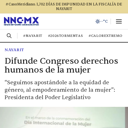
#CasoMeridiano. 1,702 DÍAS DE IMPUNIDAD EN LA FISCALÍA DE
NAYARIT
--°C
#NAYARIT
#2026TORMENTAS
#CALOREXTREMO
NAYARIT
Difunde Congreso derechos
humanos de la mujer
“Seguimos apostándole a la equidad de
género, al empoderamiento de la mujer”:
Presidenta del Poder Legislativo