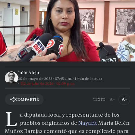
Julio Alejo
20 de mayo de 2022
·
07:45 a.m.
·
1
min de lectura
2 de julio de 2026 · 02:09 p.m.
A−
A+
COMPARTIR
TEXTO
L
a diputada local y representante de los
pueblos originarios de
Nayarit
María Belén
Muñoz Barajas comentó que es complicado para