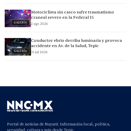
Motociclista sin casco sufre traumatismo
craneal severo en la Federal 15
GALERÍA
2 ago 2026
Conductor ebrio derriba luminaria y provoca
accidente en Av. de la Salud, Tepic
GALERÍA
31 jul 2026
Portal de noticias de Nayarit. Información local, política,
seguridad, cultura y más desde Tepic.