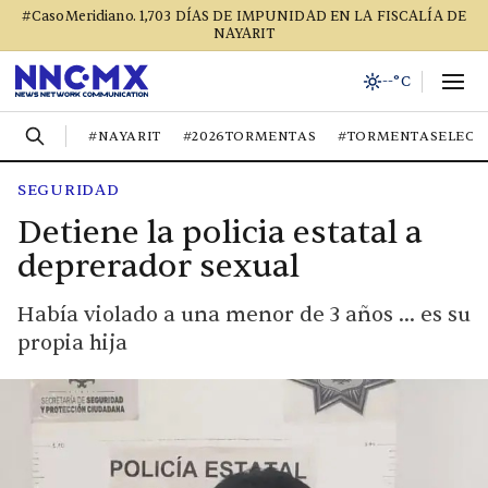
#CasoMeridiano. 1,703 DÍAS DE IMPUNIDAD EN LA FISCALÍA DE
NAYARIT
--°C
#NAYARIT
#2026TORMENTAS
#TORMENTASELECT
SEGURIDAD
Detiene la policia estatal a
deprerador sexual
Había violado a una menor de 3 años ... es su
propia hija