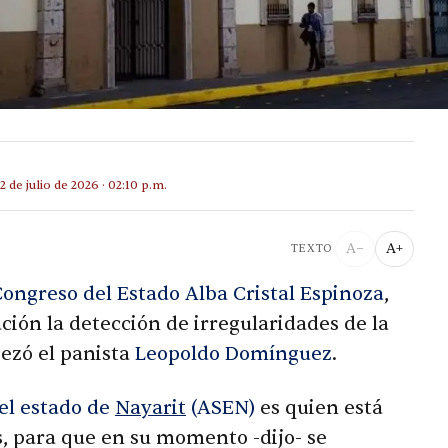
2 de julio de 2026 · 02:10 p.m.
A−
A+
TEXTO
ongreso del Estado Alba Cristal Espinoza
,
ión la detección de irregularidades de la
ezó el panista
Leopoldo Domínguez
.
el estado de
Nayarit
(ASEN)
es quien está
s, para que en su momento -dijo- se