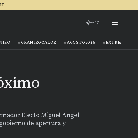
IT
--°C
NIZO
#GRANIZOCALOR
#AGOSTO2026
#EXTREMOCIU
róximo
bernador Electo Miguel Ángel
 gobierno de apertura y