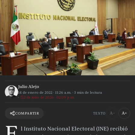
Julio Alejo
14 de enero de 2022
·
11:26 a.m.
·
3
min de lectura
2 de julio de 2026 · 02:09 p.m.
A−
A+
COMPARTIR
TEXTO
E
l Instituto Nacional Electoral (INE) recibió