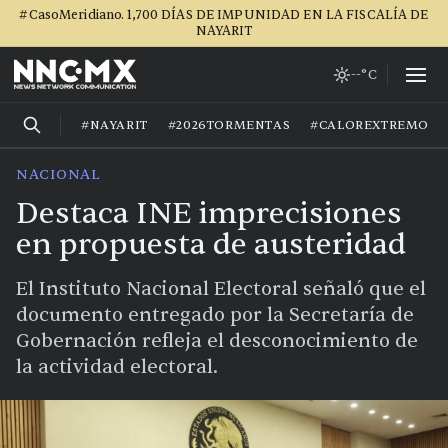
#CasoMeridiano. 1,700 DÍAS DE IMPUNIDAD EN LA FISCALÍA DE
NAYARIT
--°C
#NAYARIT
#2026TORMENTAS
#CALOREXTREMO
NACIONAL
Destaca INE imprecisiones
en propuesta de austeridad
El Instituto Nacional Electoral señaló que el
documento entregado por la Secretaría de
Gobernación refleja el desconocimiento de
la actividad electoral.