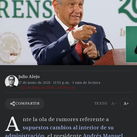
Julio Alejo
17 de junio de 2021
·
11:53 p.m.
·
1
min de lectura
2 de julio de 2026 · 02:09 p.m.
A−
A+
COMPARTIR
TEXTO
A
nte la ola de rumores referente a
supuestos cambios al interior de su
administración
, el presidente
Andrés Manuel