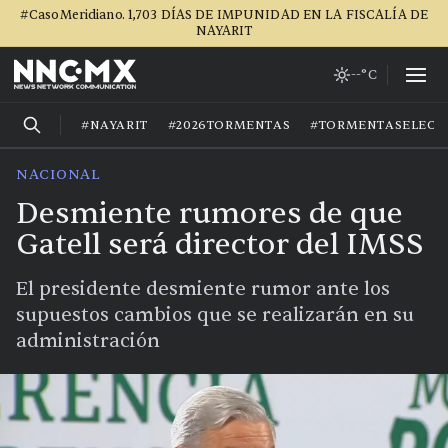
#CasoMeridiano. 1,703 DÍAS DE IMPUNIDAD EN LA FISCALÍA DE
NAYARIT
--°C
#NAYARIT
#2026TORMENTAS
#TORMENTASELECT
NACIONAL
Desmiente rumores de que
Gatell será director del IMSS
El presidente desmiente rumor ante los
supuestos cambios que se realizarán en su
administración