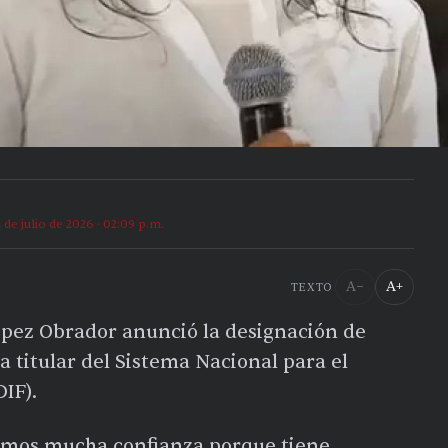
2 de julio de 2026 · 02:09 p.m.
A−
A+
TEXTO
pez Obrador anunció la designación de
 titular del Sistema Nacional para el
DIF).
emos mucha confianza porque tiene