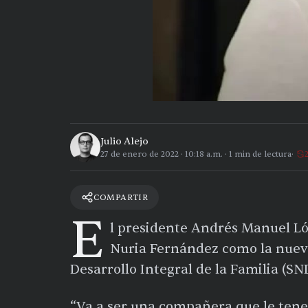
Julio Alejo
27 de enero de 2022
·
10:18 a.m.
·
1
min de lectura
COMPARTIR
E
l presidente Andrés Manuel Ló
Nuria Fernández como la nueva
Desarrollo Integral de la Familia (SN
“Va a ser una compañera que le ten