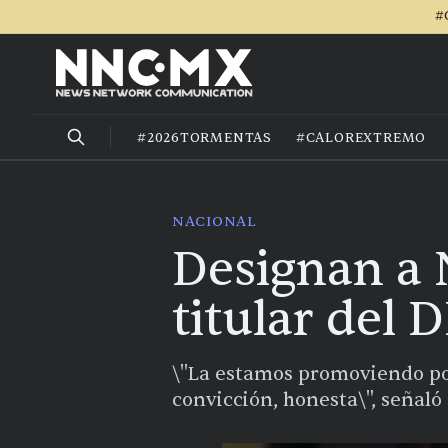
#
#2026TORMENTAS
#CALOREXTREMO
NACIONAL
Designan a
titular del D
\"La estamos promoviendo po
convicción, honesta\", señaló