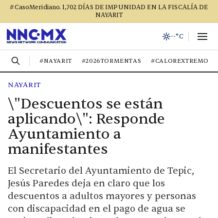
#CasoMeridiano. 1,702 DÍAS DE IMPUNIDAD EN LA FISCALÍA DE
NAYARIT
--°C
#NAYARIT
#2026TORMENTAS
#CALOREXTREMO
NAYARIT
\"Descuentos se están
aplicando\": Responde
Ayuntamiento a
manifestantes
El Secretario del Ayuntamiento de Tepic,
Jesús Paredes deja en claro que los
descuentos a adultos mayores y personas
con discapacidad en el pago de agua se