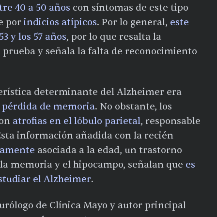
tre 40 a 50 años
con síntomas de este tipo
e por
indicios atípicos
. Por lo general,
este
3 y los 57 años
, por lo que resalta la
 prueba y señala la falta de reconocimiento
terística determinante del Alzheimer era
a
pérdida de memoria
. No obstante, los
ron
atrofias en el lóbulo parietal
, responsable
Esta información añadida con la recién
icamente
asociada a la edad, un trastorno
 la memoria y el hipocampo, señalan que
es
studiar el Alzheimer
.
eurólogo de Clínica Mayo y autor principal