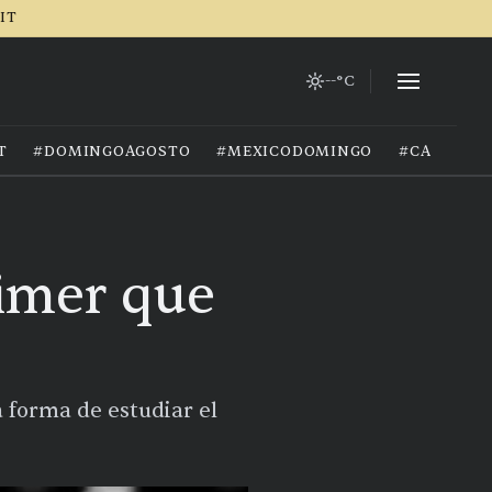
RIT
--°C
T
#DOMINGOAGOSTO
#MEXICODOMINGO
#CALOREX
imer que
 forma de estudiar el