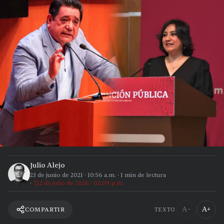
Julio Alejo
23 de junio de 2021
·
10:56 a.m.
·
1
min de lectura
2 de julio de 2026 · 02:09 p.m.
A−
A+
COMPARTIR
TEXTO