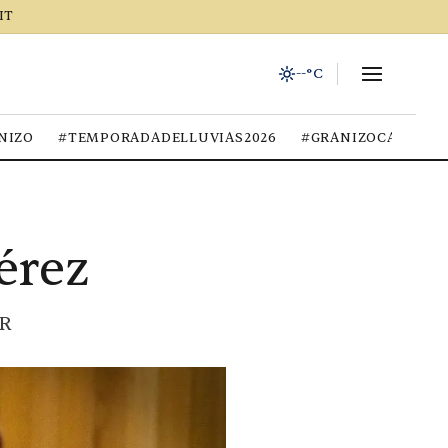
IT
--°C
NIZO
#TEMPORADADELLUVIAS2026
#GRANIZOCALOR
érez
GR