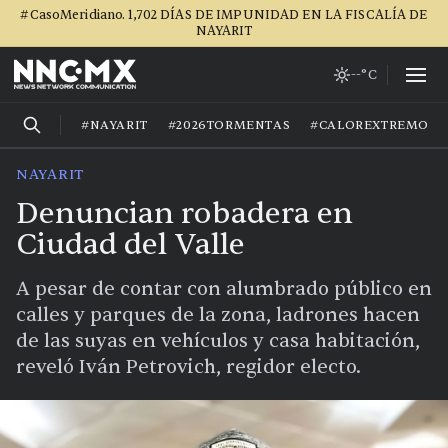
#CasoMeridiano. 1,702 DÍAS DE IMPUNIDAD EN LA FISCALÍA DE
NAYARIT
--°C
#NAYARIT
#2026TORMENTAS
#CALOREXTREMO
NAYARIT
Denuncian robadera en
Ciudad del Valle
A pesar de contar con alumbrado público en
calles y parques de la zona, ladrones hacen
de las suyas en vehículos y casa habitación,
reveló Iván Petrovich, regidor electo.