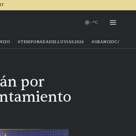
IT
--°C
NIZO
#TEMPORADADELLUVIAS2026
#GRANIZOCALOR
án por
untamiento