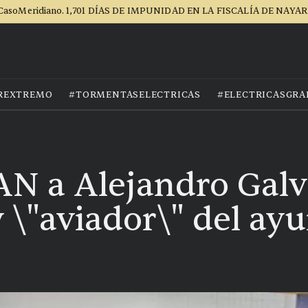
CasoMeridiano. 1,701 DÍAS DE IMPUNIDAD EN LA FISCALÍA DE NAYAR
REXTREMO
#TORMENTASELECTRICAS
#ELECTRICASGRA
N a Alejandro Galv
 \"aviador\" del ay