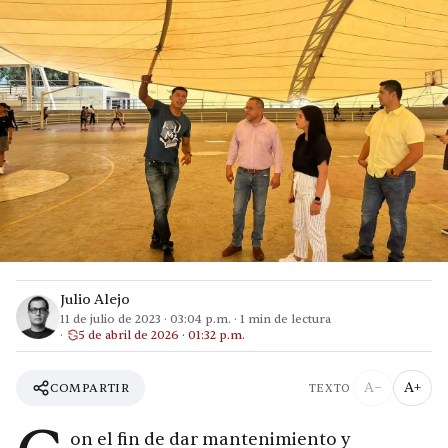
Julio Alejo
11 de julio de 2023
·
03:04 p.m.
·
1
min de lectura
5 de abril de 2026 · 01:32 p.m.
A−
A+
COMPARTIR
TEXTO
on el fin de dar mantenimiento y