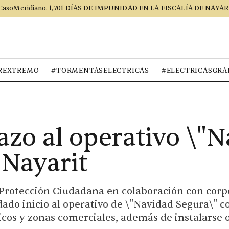
CasoMeridiano. 1,701 DÍAS DE IMPUNIDAD EN LA FISCALÍA DE NAYAR
REXTREMO
#TORMENTASELECTRICAS
#ELECTRICASGRA
zo al operativo \"
 Nayarit
 Protección Ciudadana en colaboración con corpo
ado inicio al operativo de \"Navidad Segura\" co
icos y zonas comerciales, además de instalarse 