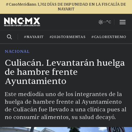
#CasoMeridiano. 1,702 DÍAS DE IMPUNIDAD EN LA FISCALÍA DE
NAYARIT
--°C
#NAYARIT
#2026TORMENTAS
#CALOREXTREMO
NACIONAL
Culiacán. Levantarán huelga
de hambre frente
Ayuntamiento
Este mediodía uno de los integrantes de la
huelga de hambre frente al Ayuntamiento
de Culiacán fue llevado a una clínica pues al
no consumir alimentos, su salud decayó.