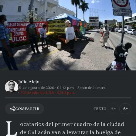
Julio Alejo
21 de agosto de 2020
·
04:12 p.m.
·
2
min de lectura
2 de julio de 2026 · 02:10 p.m.
A−
A+
COMPARTIR
TEXTO
L
ocatarios del primer cuadro de la ciudad
de Culiacán van a levantar la huelga de