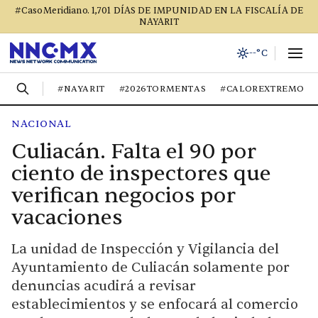
#CasoMeridiano. 1,701 DÍAS DE IMPUNIDAD EN LA FISCALÍA DE
NAYARIT
--°C
#NAYARIT
#2026TORMENTAS
#CALOREXTREMO
NACIONAL
Culiacán. Falta el 90 por
ciento de inspectores que
verifican negocios por
vacaciones
La unidad de Inspección y Vigilancia del
Ayuntamiento de Culiacán solamente por
denuncias acudirá a revisar
establecimientos y se enfocará al comercio