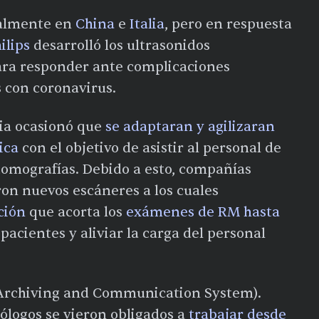
ialmente en
China
e
Italia
, pero en respuesta
ilips
desarrolló los ultrasonidos
ra responder ante complicaciones
 con coronavirus.
ia ocasionó que
se adaptaran y agilizaran
ica
con el objetivo de asistir al personal de
 tomografías. Debido a esto, compañías
ron nuevos escáneres a los cuales
ción
que acorta los
exámenes de RM hasta
 pacientes y aliviar la carga del personal
Archiving and Communication System).
ólogos se vieron obligados a
trabajar desde