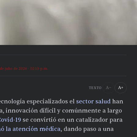
 de julio de 2026 · 02:10 p.m.
A−
A+
TEXTO
ecnología especializados el
sector salud
han
ia, innovación difícil y comúnmente a largo
ovid-19
se convirtió en un catalizador para
ñó la atención médica
, dando paso a una