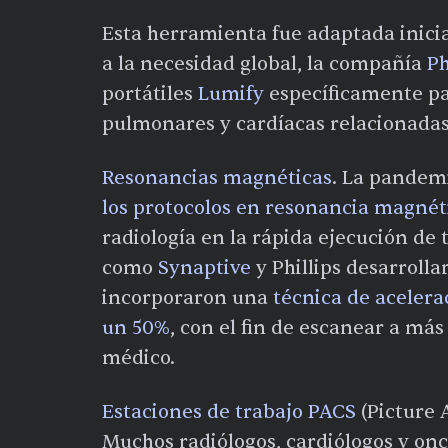
Esta herramienta fue adaptada inic
a la necesidad global, la compañía
Ph
portátiles
Lumify
específicamente pa
pulmonares y cardíacas relacionadas
Resonancias magnéticas
. La pandem
los protocolos en resonancia magnét
radiología en la rápida ejecución de
como
Synaptive
y Phillips desarrolla
incorporaron una
técnica de acelera
un 50%
, con el fin de escanear a más
médico.
Estaciones de trabajo PACS
(Picture 
Muchos radiólogos, cardiólogos y onc