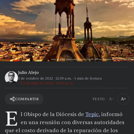
Julio Alejo
3 de octubre de 2022
·
12:39 a.m.
·
1
min de lectura
2 de julio de 2026 · 02:10 p.m.
A−
A+
COMPARTIR
TEXTO
E
l Obispo de la Diócesis de
Tepic
, informó
en una reunión con diversas autoridades
que el costo derivado de la reparación de los