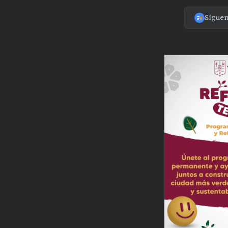
Sígue