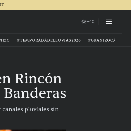
IT
--°C
NIZO
#TEMPORADADELLUVIAS2026
#GRANIZOCALOR
 en Rincón
de Banderas
 canales pluviales sin