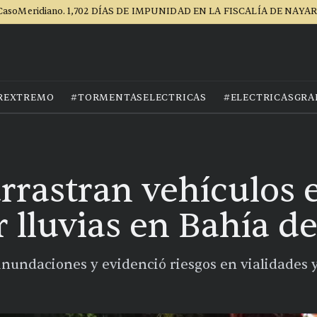
CasoMeridiano. 1,702 DÍAS DE IMPUNIDAD EN LA FISCALÍA DE NAYAR
REXTREMO
#TORMENTASELECTRICAS
#ELECTRICASGRA
arrastran vehículos
r lluvias en Bahía 
inundaciones y evidenció riesgos en vialidades y