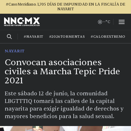
#CasoMeridiano. 1,705 DÍAS DE IMPUNIDAD EN LA FISCALÍA DE
NAYARIT
--°C
#NAYARIT
#2026TORMENTAS
#CALOREXTREMO
NAYARIT
Convocan asociaciones
civiles a Marcha Tepic Pride
2021
Este sábado 12 de junio, la comunidad
LBGTTTIQ tomará las calles de la capital
nayarita para exigir igualdad de derechos y
mayores beneficios para la salud sexual.