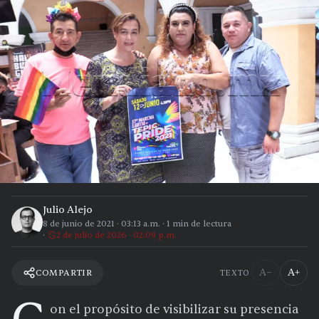
Julio Alejo
8 de junio de 2021
·
03:13 a.m.
·
1
min de lectura
2 de julio de 2026 · 02:09 p.m.
A−
A+
COMPARTIR
TEXTO
on el propósito de visibilizar su presencia