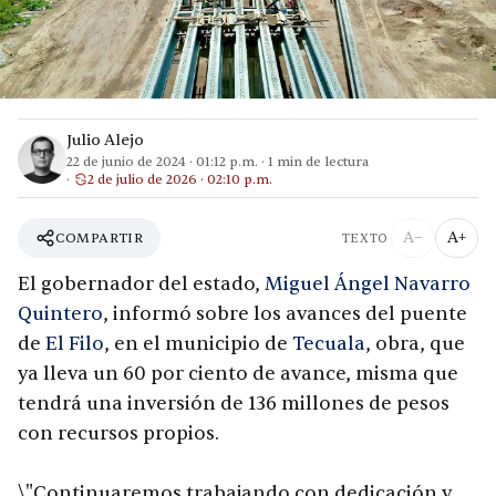
Julio Alejo
22 de junio de 2024
·
01:12 p.m.
·
1
min de lectura
2 de julio de 2026 · 02:10 p.m.
A−
A+
COMPARTIR
TEXTO
El gobernador del estado,
Miguel Ángel Navarro
Quintero
, informó sobre los avances del puente
de
El Filo
, en el municipio de
Tecuala
, obra, que
ya lleva un 60 por ciento de avance, misma que
tendrá una inversión de 136 millones de pesos
con recursos propios.
\"Continuaremos trabajando con dedicación y