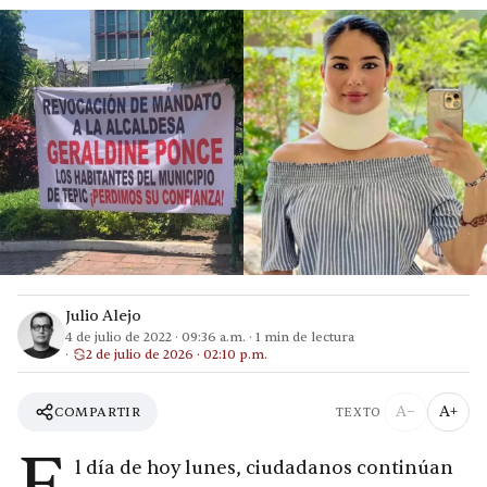
Julio Alejo
4 de julio de 2022
·
09:36 a.m.
·
1
min de lectura
2 de julio de 2026 · 02:10 p.m.
A−
A+
COMPARTIR
TEXTO
E
l día de hoy lunes, ciudadanos continúan