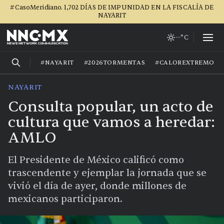
#CasoMeridiano. 1,702 DÍAS DE IMPUNIDAD EN LA FISCALÍA DE
NAYARIT
--°C
#NAYARIT
#2026TORMENTAS
#CALOREXTREMO
NAYARIT
Consulta popular, un acto de
cultura que vamos a heredar:
AMLO
El Presidente de México calificó como
trascendente y ejemplar la jornada que se
vivió el día de ayer, donde millones de
mexicanos participaron.