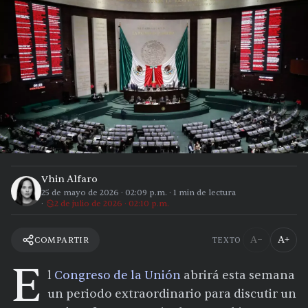
Vhin Alfaro
25 de mayo de 2026
·
02:09 p.m.
·
1
min de lectura
2 de julio de 2026 · 02:10 p.m.
A−
A+
COMPARTIR
TEXTO
E
l
Congreso de la Unión
abrirá esta semana
un periodo extraordinario para discutir un