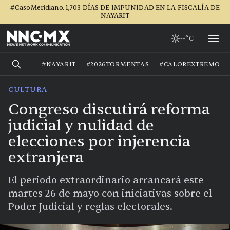
#CasoMeridiano. 1,703 DÍAS DE IMPUNIDAD EN LA FISCALÍA DE
NAYARIT
--°C
#NAYARIT
#2026TORMENTAS
#CALOREXTREMO
CULTURA
Congreso discutirá reforma
judicial y nulidad de
elecciones por injerencia
extranjera
El periodo extraordinario arrancará este
martes 26 de mayo con iniciativas sobre el
Poder Judicial y reglas electorales.