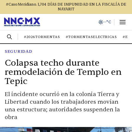
#CasoMeridiano. 1,704 DÍAS DE IMPUNIDAD EN LA FISCALÍA DE
NAYARIT
--°C
#2026TORMENTAS
#TORMENTASELECTRICAS
#EL
SEGURIDAD
Colapsa techo durante
remodelación de Templo en
Tepic
El incidente ocurrió en la colonia Tierra y
Libertad cuando los trabajadores movían
una estructura; autoridades suspenden la
obra