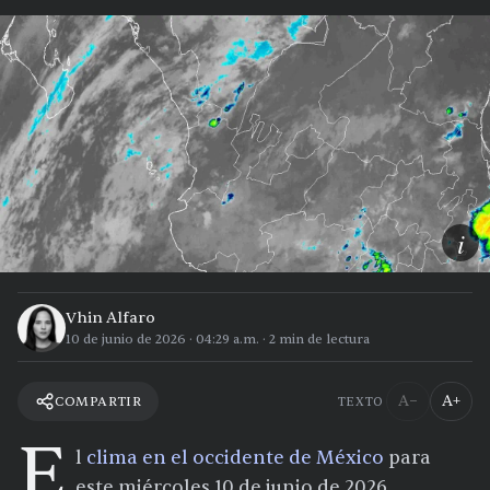
i
Vhin Alfaro
10 de junio de 2026
·
04:29 a.m.
·
2
min de lectura
A−
A+
COMPARTIR
TEXTO
E
l
clima en el occidente de México
para
este miércoles 10 de junio de 2026