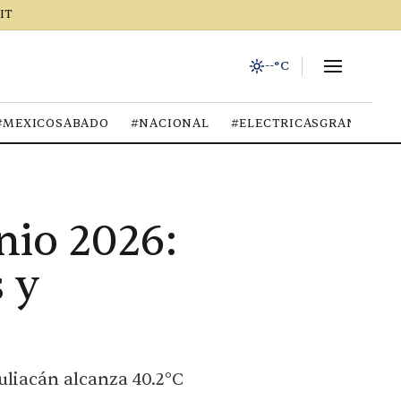
IT
--°C
#MEXICOSABADO
#NACIONAL
#ELECTRICASGRANIZO
nio 2026:
 y
liacán alcanza 40.2°C