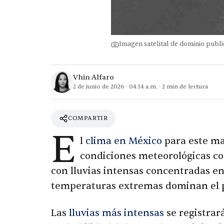
Imagen satelital de dominio pub
Vhin Alfaro
2 de junio de 2026
·
04:14 a.m.
·
2
min de lectura
COMPARTIR
E
l
clima en México
para este mar
condiciones meteorológicas con
con lluvias intensas concentradas en 
temperaturas extremas dominan el p
Las
lluvias más intensas
se registrar