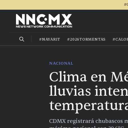
#
#NAYARIT
#2026TORMENTAS
#CALO
NACIONAL
Clima en Mé
lluvias inte
temperatura
CDMX registrará chubascos mo