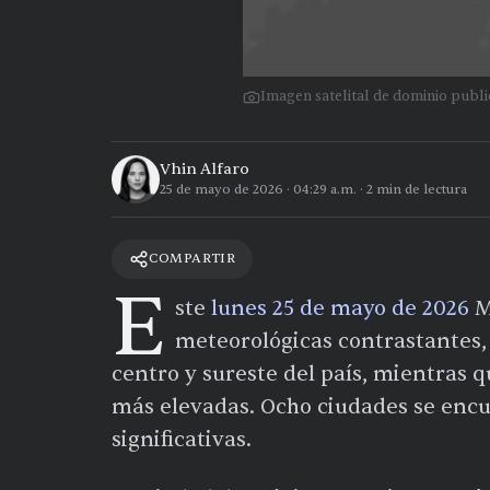
Imagen satelital de dominio pub
Vhin Alfaro
25 de mayo de 2026
·
04:29 a.m.
·
2
min de lectura
COMPARTIR
E
ste
lunes 25 de mayo de 2026
M
meteorológicas contrastantes, 
centro y sureste del país, mientras 
más elevadas. Ocho ciudades se enc
significativas.