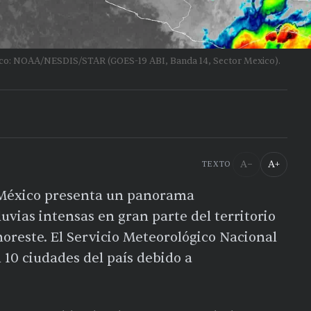
lico: NOAA/NESDIS/STAR (GOES-19 ABI, Banda 14, Sector Mexico).
A−
A+
TEXTO
 México presenta un panorama
uvias intensas en gran parte del territorio
noreste. El Servicio Meteorológico Nacional
 10 ciudades del país debido a