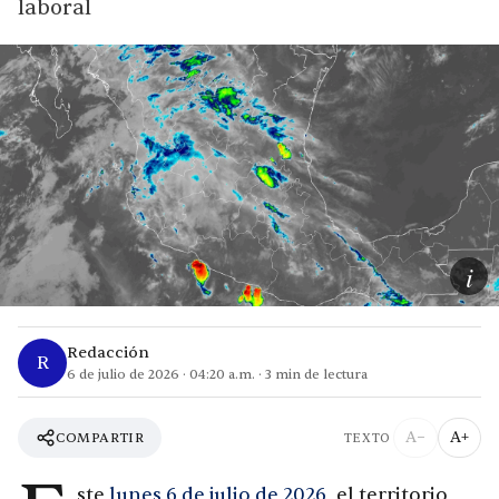
laboral
i
Redacción
R
6 de julio de 2026
·
04:20 a.m.
·
3
min de lectura
A−
A+
COMPARTIR
TEXTO
ste
lunes 6 de julio de 2026
, el territorio