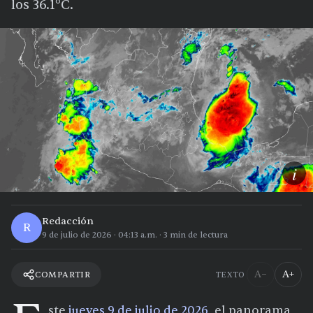
los 36.1°C.
i
Redacción
R
9 de julio de 2026
·
04:13 a.m.
·
3
min de lectura
A−
A+
COMPARTIR
TEXTO
ste
jueves 9 de julio de 2026
, el panorama