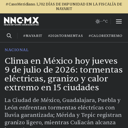
#CasoMeridiano. 1,702 DÍAS DE IMPUNIDAD EN LA FISCALÍA DE
NAYARIT
--°C
#NAYARIT
#2026TORMENTAS
#CALOREXTREMO
NACIONAL
Clima en México hoy jueves
9 de julio de 2026: tormentas
eléctricas, granizo y calor
extremo en 15 ciudades
La Ciudad de México, Guadalajara, Puebla y
León enfrentan tormentas eléctricas con
lluvia garantizada; Mérida y Tepic registran
granizo ligero, mientras Culiacán alcanza