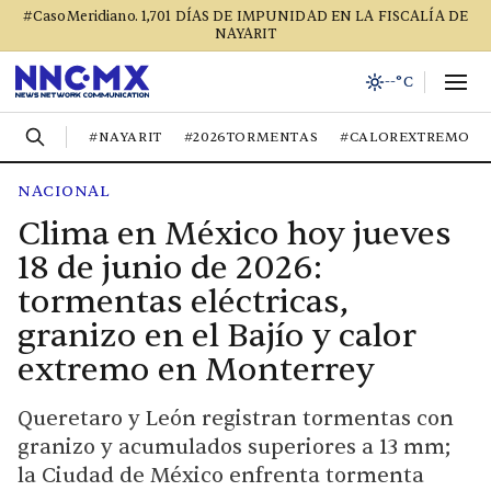
#CasoMeridiano. 1,701 DÍAS DE IMPUNIDAD EN LA FISCALÍA DE
NAYARIT
--°C
#NAYARIT
#2026TORMENTAS
#CALOREXTREMO
NACIONAL
Clima en México hoy jueves
18 de junio de 2026:
tormentas eléctricas,
granizo en el Bajío y calor
extremo en Monterrey
Queretaro y León registran tormentas con
granizo y acumulados superiores a 13 mm;
la Ciudad de México enfrenta tormenta