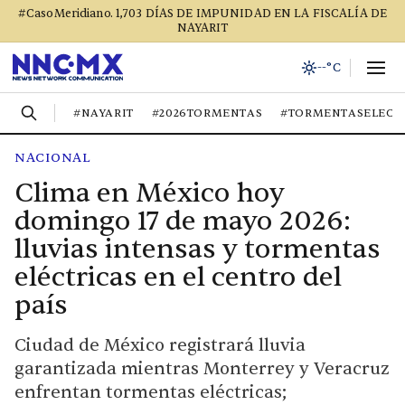
#CasoMeridiano. 1,703 DÍAS DE IMPUNIDAD EN LA FISCALÍA DE
NAYARIT
--°C
#NAYARIT
#2026TORMENTAS
#TORMENTASELECT
NACIONAL
Clima en México hoy
domingo 17 de mayo 2026:
lluvias intensas y tormentas
eléctricas en el centro del
país
Ciudad de México registrará lluvia
garantizada mientras Monterrey y Veracruz
enfrentan tormentas eléctricas;