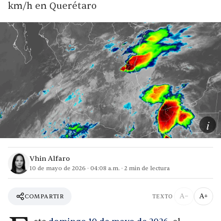
km/h en Querétaro
i
Vhin Alfaro
10 de mayo de 2026
·
04:08 a.m.
·
2
min de lectura
A−
A+
COMPARTIR
TEXTO