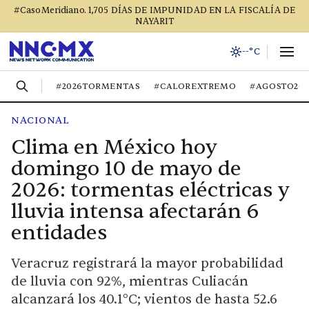
#CasoMeridiano. 1,705 DÍAS DE IMPUNIDAD EN LA FISCALÍA DE
NAYARIT
--°C
#2026TORMENTAS
#CALOREXTREMO
#AGOSTO20
NACIONAL
Clima en México hoy
domingo 10 de mayo de
2026: tormentas eléctricas y
lluvia intensa afectarán 6
entidades
Veracruz registrará la mayor probabilidad
de lluvia con 92%, mientras Culiacán
alcanzará los 40.1°C; vientos de hasta 52.6