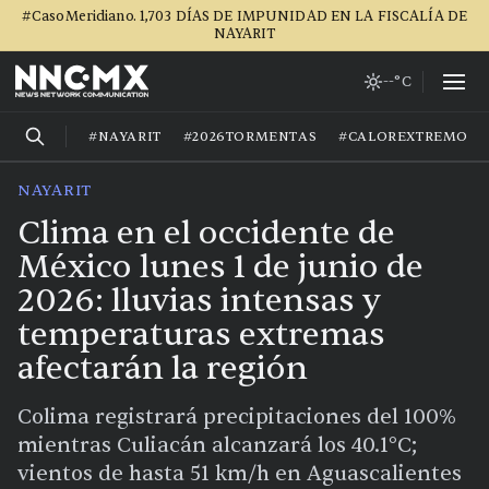
#CasoMeridiano. 1,703 DÍAS DE IMPUNIDAD EN LA FISCALÍA DE
NAYARIT
--°C
#NAYARIT
#2026TORMENTAS
#CALOREXTREMO
NAYARIT
Clima en el occidente de
México lunes 1 de junio de
2026: lluvias intensas y
temperaturas extremas
afectarán la región
Colima registrará precipitaciones del 100%
mientras Culiacán alcanzará los 40.1°C;
vientos de hasta 51 km/h en Aguascalientes