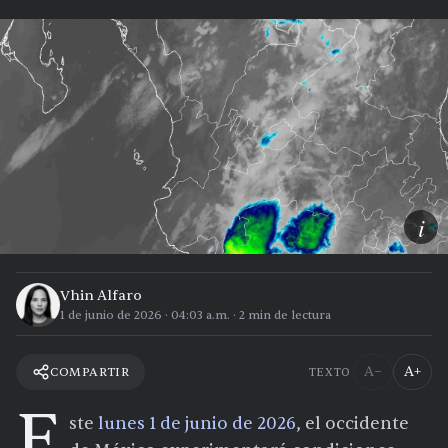
i
Vhin Alfaro
1 de junio de 2026
·
04:03 a.m.
·
2
min de lectura
A−
A+
COMPARTIR
TEXTO
E
ste
lunes 1 de junio de 2026
, el occidente