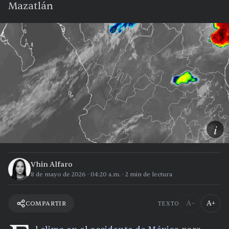
Mazatlán
i
Vhin Alfaro
8 de mayo de 2026
·
04:20 a.m.
·
2
min de lectura
A−
A+
COMPARTIR
TEXTO