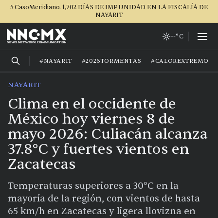
#CasoMeridiano. 1,702 DÍAS DE IMPUNIDAD EN LA FISCALÍA DE
NAYARIT
--°C
#NAYARIT
#2026TORMENTAS
#CALOREXTREMO
NAYARIT
Clima en el occidente de
México hoy viernes 8 de
mayo 2026: Culiacán alcanza
37.8°C y fuertes vientos en
Zacatecas
Temperaturas superiores a 30°C en la
mayoría de la región, con vientos de hasta
65 km/h en Zacatecas y ligera llovizna en