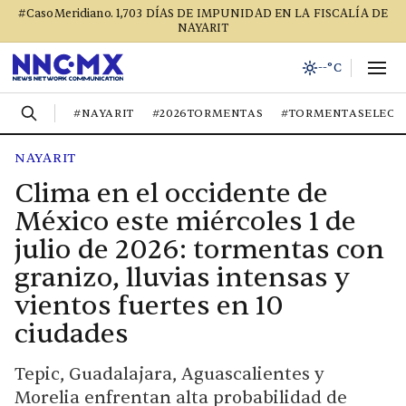
#CasoMeridiano. 1,703 DÍAS DE IMPUNIDAD EN LA FISCALÍA DE
NAYARIT
--°C
#NAYARIT
#2026TORMENTAS
#TORMENTASELECT
NAYARIT
Clima en el occidente de
México este miércoles 1 de
julio de 2026: tormentas con
granizo, lluvias intensas y
vientos fuertes en 10
ciudades
Tepic, Guadalajara, Aguascalientes y
Morelia enfrentan alta probabilidad de