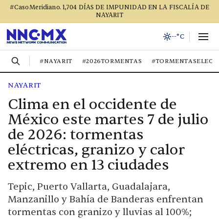
#CasoMeridiano. 1,704 DÍAS DE IMPUNIDAD EN LA FISCALÍA DE
NAYARIT
--°C
#NAYARIT
#2026TORMENTAS
#TORMENTASELECT
NAYARIT
Clima en el occidente de
México este martes 7 de julio
de 2026: tormentas
eléctricas, granizo y calor
extremo en 13 ciudades
Tepic, Puerto Vallarta, Guadalajara,
Manzanillo y Bahía de Banderas enfrentan
tormentas con granizo y lluvias al 100%;