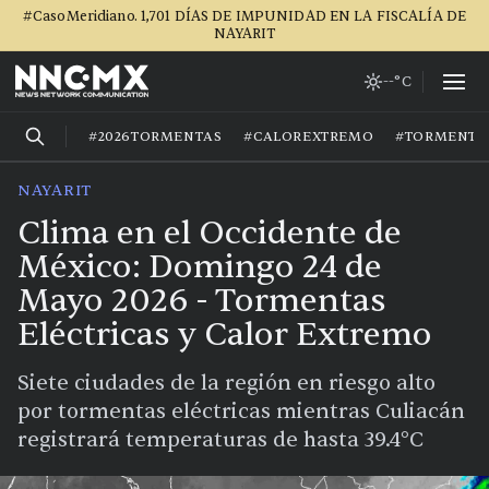
#CasoMeridiano. 1,701 DÍAS DE IMPUNIDAD EN LA FISCALÍA DE
NAYARIT
--°C
#2026TORMENTAS
#CALOREXTREMO
#TORMENTA
NAYARIT
Clima en el Occidente de
México: Domingo 24 de
Mayo 2026 - Tormentas
Eléctricas y Calor Extremo
Siete ciudades de la región en riesgo alto
por tormentas eléctricas mientras Culiacán
registrará temperaturas de hasta 39.4°C