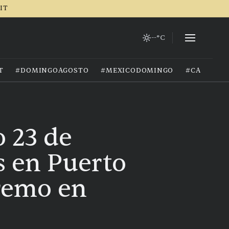
RIT
--°C
T
#DOMINGOAGOSTO
#MEXICODOMINGO
#CALOREX
o 23 de
s en Puerto
tremo en