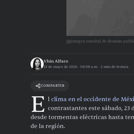
Imagen satelital de dominio pub
Vhin Alfaro
23 de mayo de 2026
·
04:08 a.m.
·
2
min de lectura
COMPARTIR
E
l
clima en el occidente de Méx
contrastantes este sábado, 23
desde tormentas eléctricas hasta te
de la región.